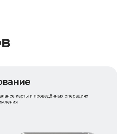
ов
ование
алансе карты и проведённых операциях
омления