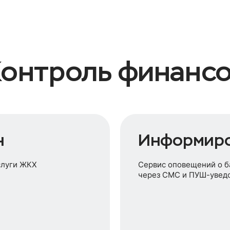
онтроль финанс
н
Информир
слуги ЖКХ
Сервис оповещений о б
через СМС и ПУШ-увед