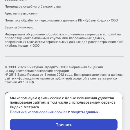
Процедура судебного банкротства
Аресты и взыскания
Политика обработки персональных данных в КБ «Кубань Кредит» ООО
Защита ближнего
Информация об условиях обработки и о наличии запретов и условий на
обработку неограниченным кругом лиц персональных данных,
разрешенных Субъектом персональных данных для распространения в КБ
«Кубань Кредит» ООО
© 1993–2026 КБ «Кубань Кредит» ООО Генеральная лицензия
на осуществление банковских операций
№ 2518 Банка России от 3 июля 2012 года. Вся представленная на данном
сайте информация не является публичной офертой в соответствии со
статьёй 437 ГК РФ.
КБ «Кубань Кредит» ООО является оператором по обработке
Мы используем файлы cookie с целью повышения удобства
персональных данных. Информация об обработке персональных данных и
пользования сайтом, в том числе с использованием сервиса
сведения о реализуемых требованиях к защите персональных данных
отражены в Политике обработки персональных данных.
Яндекс.Метрика.
и
.
Политика использования cookies
защиты данных
КБ «Кубань Кредит» ООО использует файлы cookie с целью улучшения
сервисов и повышения удобства пользования сайтом, в том числе с
Принять
использованием метрических сервисов Яндекс.Метрика.
Посетитель самостоятельно может ограничить использование cookie в