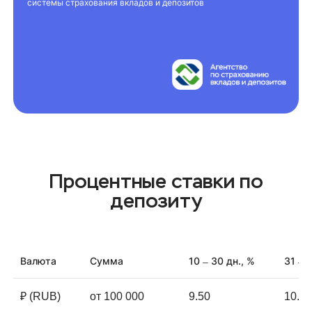
системы страхования вкладов и депозитов
Процентные ставки по
депозиту
Валюта
Сумма
10
30 дн., %
31
9
–
–
₽ (RUB)
от 100 000
9.50
10.5