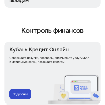
вкладам
Предложения по вкладам
Вклад онлайн
Вклад на короткий срок
Долгосрочный вклад
Контроль финансов
Вклад со снятием процентов
Все вклады
Кубань Кредит Онлайн
Новые деньги
Сберегательный
Совершайте покупки, переводы, оплачивайте услуги ЖКХ
Пополняемый
и мобильную связь, погашайте кредиты
Пенсионный специальный
Детский
Целевой
Управляемый
До востребования
VIP Стратегия
VIP Управляемый
Подробнее