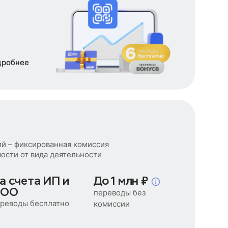
дробнее
ий – фиксированная комиссия
мости от вида деятельности
а счета ИП и
До 1 млн ₽
ОО
переводы без
реводы бесплатно
комиссии