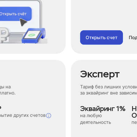
Открыть счет
По
Эксперт
ды на
Тариф без лишних услов
платно.
за эквайринг вне зависи
₽
Эквайринг 1%
Н
О
рытие других счетов
на любую
пе
деятельность