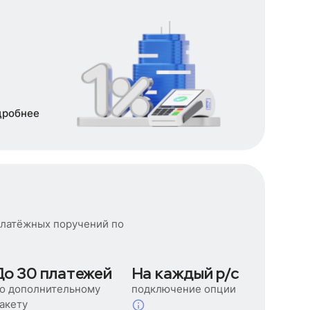
дробнее
платёжных поручений по
До 30 платежей
На каждый р/с
о дополнительному
подключение опции
акету