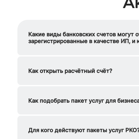
А
Какие виды банковских счетов могут 
зарегистрированные в качестве ИП, и
Расчётный — для расчётно-кассовых 
пр.
Как открыть расчётный счёт?
Депозитный — для размещения време
Заполнить заявку на открытие
Валютный — для операций в иностра
Предоставить оригиналы документов 
Как подобрать пакет услуг для бизнес
тут
)
Банк «Кубань Кредит» предлагает тари
для начинающих предпринимателей и м
Подписать договор на РКО с банком
Что учитывать при выборе тарифа:
Для кого действуют пакеты услуг РКО
Счёт в Банке «Кубань Кредит» можно о
Пакеты доступны юрлицам и ИП Краснод