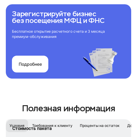
Зарегистрируйте бизнес
без посещения МФЦ и ФНС
Бесплатное открытие расчетного счета и 3 месяца
премиум-обслуживания
Подробнее
Полезная информация
Условия
Требования к клиенту
Проценты на остаток
Доку
Стоимость пакета