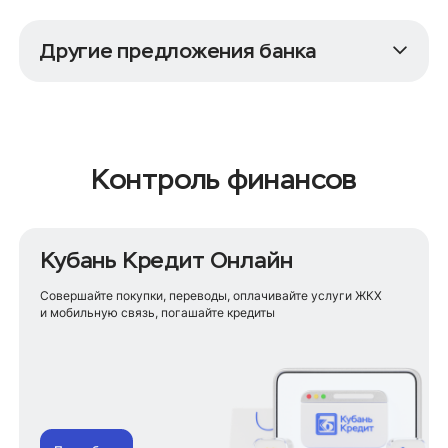
Другие предложения банка
Карты для бизнеса
Таможенная карта
Корпоративные карты
Переводы по СБП
Контроль финансов
Кредиты для бизнеса
Кредиты для бизнеса
Кубань Кредит Онлайн
Льготные кредиты с господдержкой
Экспресс-кредиты для МСП
Совершайте покупки, переводы, оплачивайте услуги ЖКХ
Факторинг
и мобильную связь, погашайте кредиты
Меры поддержки
РКО
Расчётный счёт
Регистрация бизнеса
Эквайринг