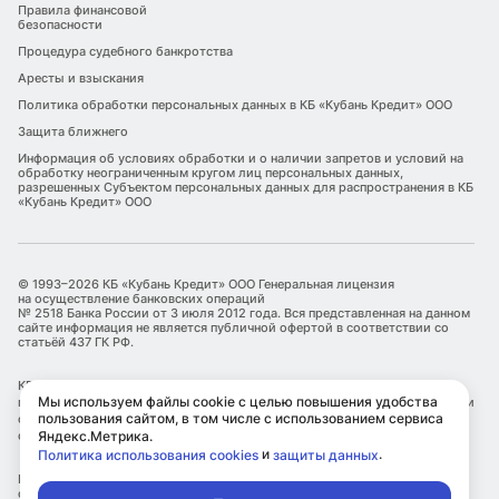
Правила финансовой
безопасности
Процедура судебного банкротства
Аресты и взыскания
Политика обработки персональных данных в КБ «Кубань Кредит» ООО
Защита ближнего
Информация об условиях обработки и о наличии запретов и условий на
обработку неограниченным кругом лиц персональных данных,
разрешенных Субъектом персональных данных для распространения в КБ
«Кубань Кредит» ООО
© 1993–2026 КБ «Кубань Кредит» ООО Генеральная лицензия
на осуществление банковских операций
№ 2518 Банка России от 3 июля 2012 года. Вся представленная на данном
сайте информация не является публичной офертой в соответствии со
статьёй 437 ГК РФ.
КБ «Кубань Кредит» ООО является оператором по обработке
Мы используем файлы cookie с целью повышения удобства
персональных данных. Информация об обработке персональных данных и
пользования сайтом, в том числе с использованием сервиса
сведения о реализуемых требованиях к защите персональных данных
Яндекс.Метрика.
отражены в Политике обработки персональных данных.
и
.
Политика использования cookies
защиты данных
КБ «Кубань Кредит» ООО использует файлы cookie с целью улучшения
сервисов и повышения удобства пользования сайтом, в том числе с