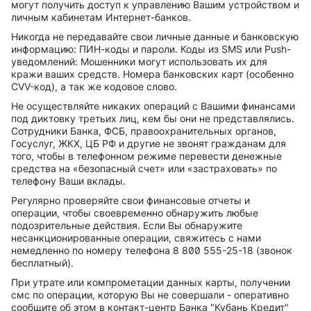
могут получить доступ к управлению Вашим устройством и
личным кабинетам Интернет-банков.
Никогда не передавайте свои личные данные и банковскую
информацию: ПИН-коды и пароли. Коды из SMS или Push-
уведомлений: Мошенники могут использовать их для
кражи ваших средств. Номера банковских карт (особенно
CVV-код), а так же кодовое слово.
Не осуществляйте никаких операций с Вашими финансами
под диктовку третьих лиц, кем бы они не представлялись.
Сотрудники Банка, ФСБ, правоохранительных органов,
Госуслуг, ЖКХ, ЦБ РФ и другие не звонят гражданам для
того, чтобы в телефонном режиме перевести денежные
средства на «безопасный счет» или «застраховать» по
телефону Ваши вклады.
Регулярно проверяйте свои финансовые отчеты и
операции, чтобы своевременно обнаружить любые
подозрительные действия. Если Вы обнаружите
несанкционированные операции, свяжитесь с нами
немедленно по номеру телефона 8 800 555-25-18 (звонок
бесплатный).
При утрате или компрометации данных карты, получении
смс по операции, которую Вы не совершали - оперативно
сообщите об этом в контакт-центр Банка "Кубань Кредит"