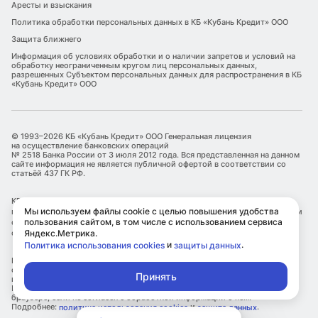
Аресты и взыскания
Политика обработки персональных данных в КБ «Кубань Кредит» ООО
Защита ближнего
Информация об условиях обработки и о наличии запретов и условий на
обработку неограниченным кругом лиц персональных данных,
разрешенных Субъектом персональных данных для распространения в КБ
«Кубань Кредит» ООО
© 1993–2026 КБ «Кубань Кредит» ООО Генеральная лицензия
на осуществление банковских операций
№ 2518 Банка России от 3 июля 2012 года. Вся представленная на данном
сайте информация не является публичной офертой в соответствии со
статьёй 437 ГК РФ.
КБ «Кубань Кредит» ООО является оператором по обработке
Мы используем файлы cookie с целью повышения удобства
персональных данных. Информация об обработке персональных данных и
пользования сайтом, в том числе с использованием сервиса
сведения о реализуемых требованиях к защите персональных данных
отражены в Политике обработки персональных данных.
Яндекс.Метрика.
и
.
Политика использования cookies
защиты данных
КБ «Кубань Кредит» ООО использует файлы cookie с целью улучшения
сервисов и повышения удобства пользования сайтом, в том числе с
Принять
использованием метрических сервисов Яндекс.Метрика.
Посетитель самостоятельно может ограничить использование cookie в
браузере, если не согласен с обработкой информации о нем.
Подробнее:
и
.
политика использования cookies
защита данных