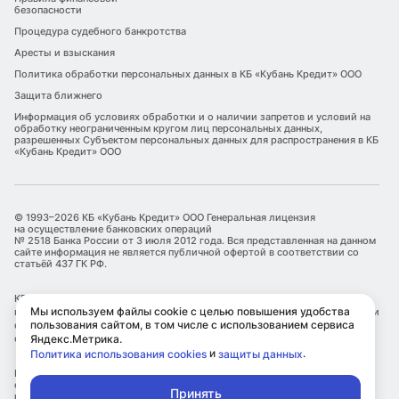
безопасности
Процедура судебного банкротства
Аресты и взыскания
Политика обработки персональных данных в КБ «Кубань Кредит» ООО
Защита ближнего
Информация об условиях обработки и о наличии запретов и условий на
обработку неограниченным кругом лиц персональных данных,
разрешенных Субъектом персональных данных для распространения в КБ
«Кубань Кредит» ООО
© 1993–2026 КБ «Кубань Кредит» ООО Генеральная лицензия
на осуществление банковских операций
№ 2518 Банка России от 3 июля 2012 года. Вся представленная на данном
сайте информация не является публичной офертой в соответствии со
статьёй 437 ГК РФ.
КБ «Кубань Кредит» ООО является оператором по обработке
Мы используем файлы cookie с целью повышения удобства
персональных данных. Информация об обработке персональных данных и
пользования сайтом, в том числе с использованием сервиса
сведения о реализуемых требованиях к защите персональных данных
отражены в Политике обработки персональных данных.
Яндекс.Метрика.
и
.
Политика использования cookies
защиты данных
КБ «Кубань Кредит» ООО использует файлы cookie с целью улучшения
сервисов и повышения удобства пользования сайтом, в том числе с
Принять
использованием метрических сервисов Яндекс.Метрика.