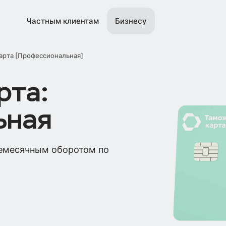
Частным клиентам
Бизнесу
арта [Профессиональная]
рта:
ьная
немесячным оборотом по