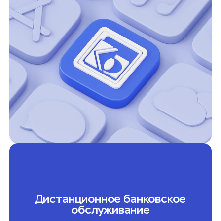
Международные расчёты
Валютный контроль
Таможенное декларирование
Вклады для бизнеса
Доходный сейф Онлайн
Доходный сейф
Активный кошелек
Предпринимательский онлайн
Предпринимательский
Энергичный
Дистанционное банковское
обслуживание