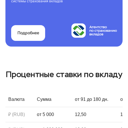
системы страхования вкладов
Подробнее
Процентные ставки по вкладу
Валюта
Сумма
от 91 до 180 дн.
от 
₽ (RUB)
от 5 000
12,50
12,