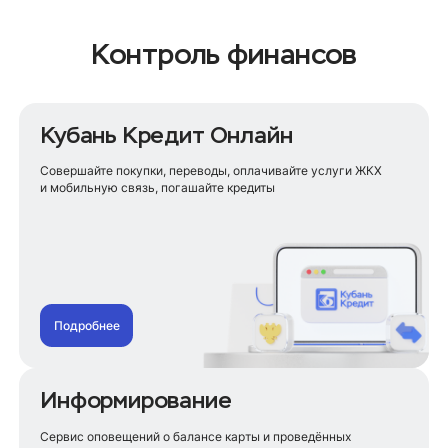
Вклад на короткий срок
Долгосрочный вклад
Контроль финансов
Вклад со снятием процентов
Все вклады
Кубань Кредит Онлайн
Новые деньги
Сберегательный
Совершайте покупки, переводы, оплачивайте услуги ЖКХ
Пополняемый
и мобильную связь, погашайте кредиты
Пенсионный специальный
Детский
Целевой
Управляемый
До востребования
VIP Стратегия
VIP Управляемый
Подробнее
Информирование
Сервис оповещений о балансе карты и проведённых