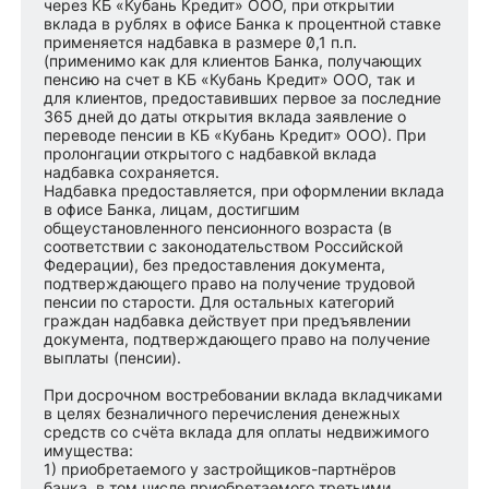
через КБ «Кубань Кредит» ООО, при открытии
вклада в рублях в офисе Банка к процентной ставке
применяется надбавка в размере 0,1 п.п.
(применимо как для клиентов Банка, получающих
пенсию на счет в КБ «Кубань Кредит» ООО, так и
для клиентов, предоставивших первое за последние
365 дней до даты открытия вклада заявление о
переводе пенсии в КБ «Кубань Кредит» ООО). При
пролонгации открытого с надбавкой вклада
надбавка сохраняется.
Надбавка предоставляется, при оформлении вклада
в офисе Банка, лицам, достигшим
общеустановленного пенсионного возраста (в
соответствии с законодательством Российской
Федерации), без предоставления документа,
подтверждающего право на получение трудовой
пенсии по старости. Для остальных категорий
граждан надбавка действует при предъявлении
документа, подтверждающего право на получение
выплаты (пенсии).
При досрочном востребовании вклада вкладчиками
в целях безналичного перечисления денежных
средств со счёта вклада для оплаты недвижимого
имущества:
1) приобретаемого у застройщиков-партнёров
банка, в том числе приобретаемого третьими