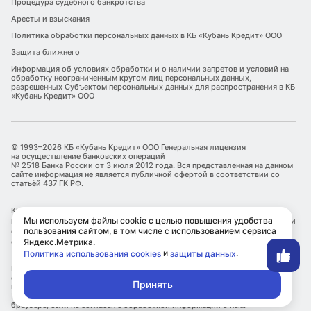
Процедура судебного банкротства
Аресты и взыскания
Политика обработки персональных данных в КБ «Кубань Кредит» ООО
Защита ближнего
Информация об условиях обработки и о наличии запретов и условий на
обработку неограниченным кругом лиц персональных данных,
разрешенных Субъектом персональных данных для распространения в КБ
«Кубань Кредит» ООО
© 1993–2026 КБ «Кубань Кредит» ООО Генеральная лицензия
на осуществление банковских операций
№ 2518 Банка России от 3 июля 2012 года. Вся представленная на данном
сайте информация не является публичной офертой в соответствии со
статьёй 437 ГК РФ.
КБ «Кубань Кредит» ООО является оператором по обработке
Мы используем файлы cookie с целью повышения удобства
персональных данных. Информация об обработке персональных данных и
пользования сайтом, в том числе с использованием сервиса
сведения о реализуемых требованиях к защите персональных данных
отражены в Политике обработки персональных данных.
Яндекс.Метрика.
и
.
Политика использования cookies
защиты данных
КБ «Кубань Кредит» ООО использует файлы cookie с целью улучшения
сервисов и повышения удобства пользования сайтом, в том числе с
Принять
использованием метрических сервисов Яндекс.Метрика.
Посетитель самостоятельно может ограничить использование cookie в
браузере, если не согласен с обработкой информации о нем.