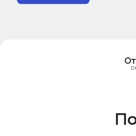
От
С
По