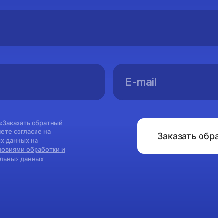
Спасибо!
Вы успешно оформили заявку на консультацию.
Мы свяжемся с вами в ближайшее время
 «Заказать обратный
ете согласие на
Заказать обр
х данных на
На главную
ловиями обработки и
альных данных