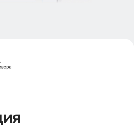
.
овора
ция