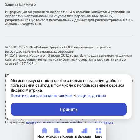
Защита ближнего
Информация об условиях обработки и о наличии запретов и условий на
обработку неограниченным кругом лиц персональных данных,
разрешенных Субъектом персональных данных для распространения в КБ
«Кубань Кредит» ООО
© 1993–2026 КБ «Кубань Кредит» ООО Генеральная лицензия
на осуществление банковских операций
№ 2518 Банка России от 3 июля 2012 года. Вся представленная на данном
сайте информация не является публичной офертой в соответствии со
статьёй 437 ГК РФ.
КБ «Кубань Кредит» ООО является оператором по обработке
Мы используем файлы cookie с целью повышения удобства
персональных данных. Информация об обработке персональных данных и
пользования сайтом, в том числе с использованием сервиса
сведения о реализуемых требованиях к защите персональных данных
отражены в Политике обработки персональных данных.
Яндекс.Метрика.
и
.
Политика использования cookies
защиты данных
КБ «Кубань Кредит» ООО использует файлы cookie с целью улучшения
сервисов и повышения удобства пользования сайтом, в том числе с
Принять
использованием метрических сервисов Яндекс.Метрика.
Посетитель самостоятельно может ограничить использование cookie в
браузере, если не согласен с обработкой информации о нем.
Подробнее:
и
.
политика использования cookies
защита данных
Ипотека
Карты
Кредиты
Вклады
Ещё