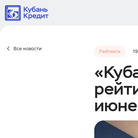
Все новости
Рейтинги
19
«Куб
рейт
июне