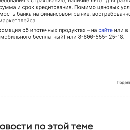
ебования к страхованию, наличие льгот для разл
умма и срок кредитования. Помимо ценовых усл
мость банка на финансовом рынке, востребованн
маркетплейса.
рмация об ипотечных продуктах – на
сайте
или в 
с мобильного бесплатный) или 8-800-555- 25-18.
Подел
овости по этой теме