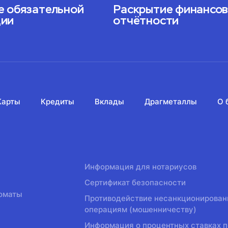
е обязательной
Раскрытие финансо
ции
отчётности
Карты
Кредиты
Вклады
Драгметаллы
О 
Информация для нотариусов
Сертификат безопасности
оматы
Противодействие несанкционирова
операциям (мошенничеству)
Информация о процентных ставках п