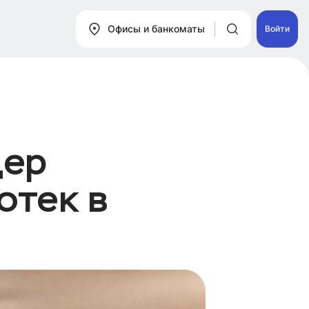
Офисы и банкоматы
Войти
дер
отек в