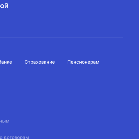
вой
банке
Страхование
Пенсионерам
нным
о договорам