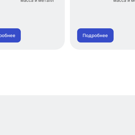
масса и металл
масса и м
робнее
Подробнее