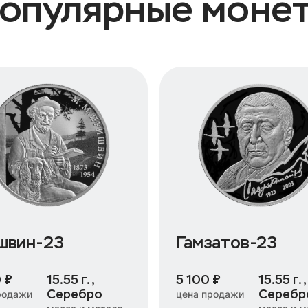
опулярные моне
швин-23
Гамзатов-23
 ₽
15.55 г.,
5 100 ₽
15.55 г.,
Серебро
Серебр
родажи
цена продажи