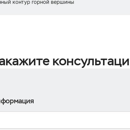
анный контур горной вершины
акажите консультац
нформация