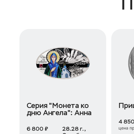
П
Серия "Монета ко
При
дню Ангела": Анна
4 850
цена п
6 800 ₽
28.28 г.,