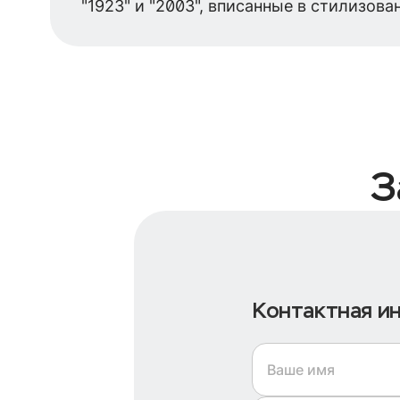
"1923" и "2003", вписанные в стилизов
З
Контактная и
Ваше имя