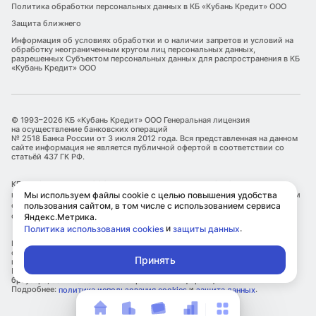
Политика обработки персональных данных в КБ «Кубань Кредит» ООО
Защита ближнего
Информация об условиях обработки и о наличии запретов и условий на
обработку неограниченным кругом лиц персональных данных,
разрешенных Субъектом персональных данных для распространения в КБ
«Кубань Кредит» ООО
© 1993–2026 КБ «Кубань Кредит» ООО Генеральная лицензия
на осуществление банковских операций
№ 2518 Банка России от 3 июля 2012 года. Вся представленная на данном
сайте информация не является публичной офертой в соответствии со
статьёй 437 ГК РФ.
КБ «Кубань Кредит» ООО является оператором по обработке
Мы используем файлы cookie с целью повышения удобства
персональных данных. Информация об обработке персональных данных и
пользования сайтом, в том числе с использованием сервиса
сведения о реализуемых требованиях к защите персональных данных
отражены в Политике обработки персональных данных.
Яндекс.Метрика.
и
.
Политика использования cookies
защиты данных
КБ «Кубань Кредит» ООО использует файлы cookie с целью улучшения
сервисов и повышения удобства пользования сайтом, в том числе с
Принять
использованием метрических сервисов Яндекс.Метрика.
Посетитель самостоятельно может ограничить использование cookie в
браузере, если не согласен с обработкой информации о нем.
Подробнее:
и
.
политика использования cookies
защита данных