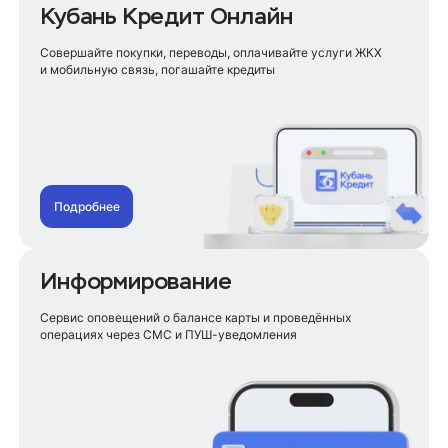
Для самозанятых
Кубань Кредит Онлайн
Для студентов
Для пенсионеров
Совершайте покупки, переводы, оплачивайте услуги ЖКХ
Для учителей
и мобильную связь, погашайте кредиты
Для сельских жителей
На ремонт
На строительство дома
На телефон
На лечение зубов
На покупку земельного участка
Подробнее
На отпуск
На сбор ребенка в школу
Информирование
Рефинансирование кредита
Для пенсионеров
Сервис оповещений о балансе карты и проведённых
Без поручителей
операциях через СМС и ПУШ-уведомления
Под сниженный процент
Для самозанятых
Рефинансирование кредитных карт