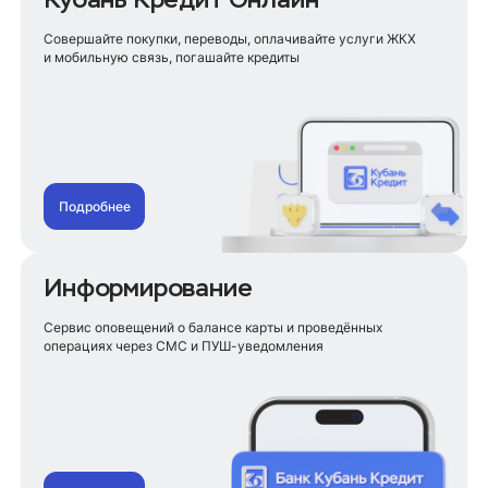
Для студентов
Для пенсионеров
Совершайте покупки, переводы, оплачивайте услуги ЖКХ
Для учителей
и мобильную связь, погашайте кредиты
Для сельских жителей
На ремонт
На строительство дома
На телефон
На лечение зубов
На покупку земельного участка
Подробнее
На отпуск
На сбор ребенка в школу
Информирование
Рефинансирование кредита
Для пенсионеров
Сервис оповещений о балансе карты и проведённых
Без поручителей
операциях через СМС и ПУШ-уведомления
Под сниженный процент
Для самозанятых
Рефинансирование кредитных карт