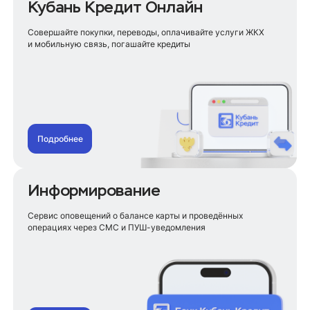
Для самозанятых
Кубань Кредит Онлайн
Для студентов
Для пенсионеров
Совершайте покупки, переводы, оплачивайте услуги ЖКХ
Для учителей
и мобильную связь, погашайте кредиты
Для сельских жителей
На ремонт
На строительство дома
На телефон
На лечение зубов
На покупку земельного участка
Подробнее
На отпуск
На сбор ребенка в школу
Информирование
Рефинансирование кредита
Для пенсионеров
Сервис оповещений о балансе карты и проведённых
Без поручителей
операциях через СМС и ПУШ-уведомления
Под сниженный процент
Для самозанятых
Рефинансирование кредитных карт