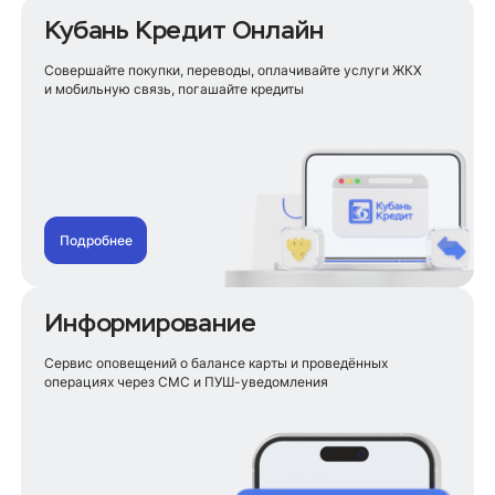
Для самозанятых
Кубань Кредит Онлайн
Для студентов
Для пенсионеров
Совершайте покупки, переводы, оплачивайте услуги ЖКХ
Для учителей
и мобильную связь, погашайте кредиты
Для сельских жителей
На ремонт
На строительство дома
На телефон
На лечение зубов
На покупку земельного участка
Подробнее
На отпуск
На сбор ребенка в школу
Информирование
Рефинансирование кредита
Для пенсионеров
Сервис оповещений о балансе карты и проведённых
Без поручителей
операциях через СМС и ПУШ-уведомления
Под сниженный процент
Для самозанятых
Рефинансирование кредитных карт