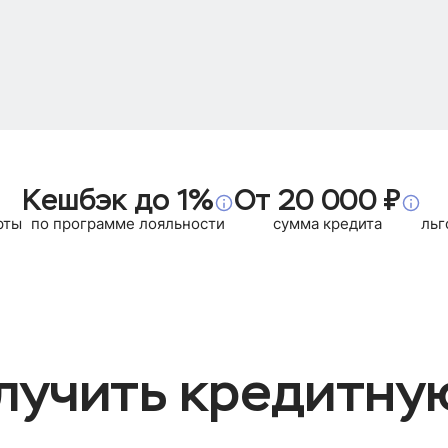
Кешбэк до 1%
От 20 000 ₽
рты
по программе лояльности
сумма кредита
льг
лучить кредитну