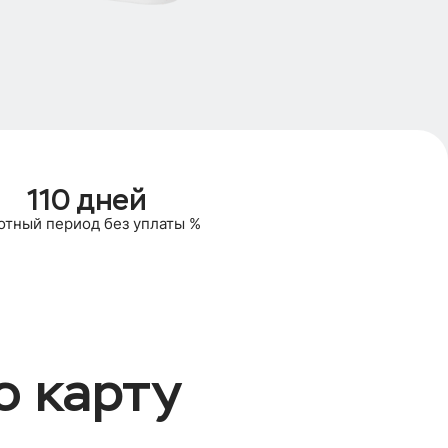
110 дней
отный период без уплаты %
ю карту