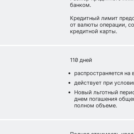
банком.
Кредитный лимит предо
от валюты операции, с
кредитной карты.
110 дней
распространяется на 
действует при услови
Новый льготный перио
днем погашения общей
полном объеме.
Полная стоимость кред