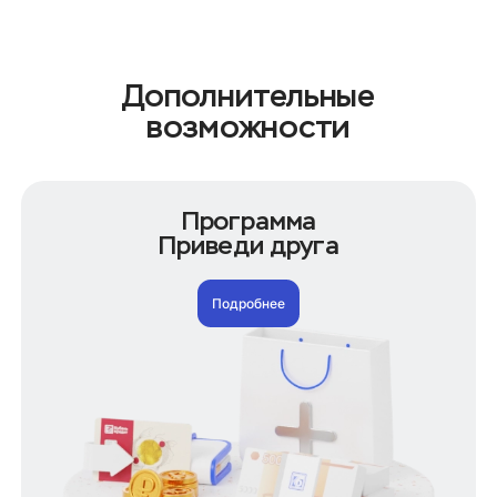
Кредитные карты по документам
По паспорту
Кредитные карты по назначению
Дополнительные
Для покупок
возможности
Займ до зарплаты
Для самозанятых
Для пенсионеров
Программа
Преимущества кредитных карт
Приведи друга
С кешбэком
Беспроцентный займ
Подробнее
Снятие наличных без комиссии
Карта рассрочки
Кредитные карты по сумме
С большим лимитом
10000 рублей
20000 рублей
50000 рублей