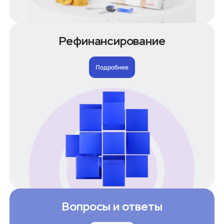
100000 рублей
200000 рублей
По типу кредитных карт
Рефинансирование
Карта МиР
Подробнее
Кредитные карты по условиям
Без отказа
Срочное оформление
За 5 минут
Онлайн
С плохой КИ
Кредитные карты по возрасту
С 21 года
Кредиты
Вопросы и ответы
Кредиты частным клиентам
Кредит под залог недвижимости