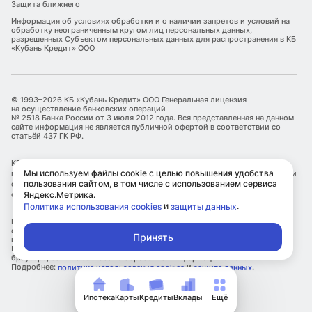
Защита ближнего
Информация об условиях обработки и о наличии запретов и условий на
обработку неограниченным кругом лиц персональных данных,
разрешенных Субъектом персональных данных для распространения в КБ
«Кубань Кредит» ООО
© 1993–2026 КБ «Кубань Кредит» ООО Генеральная лицензия
на осуществление банковских операций
№ 2518 Банка России от 3 июля 2012 года. Вся представленная на данном
сайте информация не является публичной офертой в соответствии со
статьёй 437 ГК РФ.
КБ «Кубань Кредит» ООО является оператором по обработке
Мы используем файлы cookie с целью повышения удобства
персональных данных. Информация об обработке персональных данных и
пользования сайтом, в том числе с использованием сервиса
сведения о реализуемых требованиях к защите персональных данных
отражены в Политике обработки персональных данных.
Яндекс.Метрика.
и
.
Политика использования cookies
защиты данных
КБ «Кубань Кредит» ООО использует файлы cookie с целью улучшения
сервисов и повышения удобства пользования сайтом, в том числе с
Принять
использованием метрических сервисов Яндекс.Метрика.
Посетитель самостоятельно может ограничить использование cookie в
браузере, если не согласен с обработкой информации о нем.
Подробнее:
и
.
политика использования cookies
защита данных
Ипотека
Карты
Кредиты
Вклады
Ещё