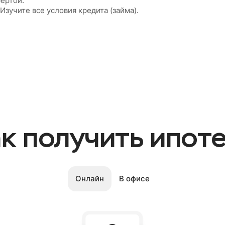
ертой.
зучите все условия кредита (займа).
к получить ипот
Онлайн
В офисе