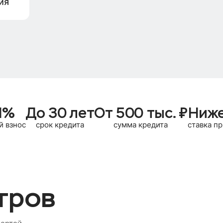
ия
1%
До 30 лет
От 500 тыс. ₽
Ниже
й взнос
срок кредита
сумма кредита
ставка пр
тров