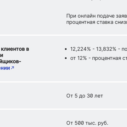
При онлайн подаче зая
процентная ставка снизи
 клиентов в
12,224% - 13,832% - 
ри
от 12% - процентная с
ойщиков-
ении
От 5 до 30 лет
От 500 тыс. руб.