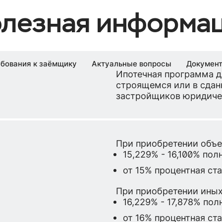
лезная информа
бования к заёмщику
Актуальные вопросы
Докумен
Ипотечная программа д
строящемся или в сдан
застройщиков юридиче
При приобретении объе
15,229% - 16,100% по
от 15% процентная ст
При приобретении иных
16,229% - 17,878% по
от 16% процентная ст