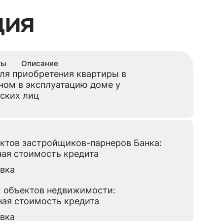
ция
ты
Описание
ля приобретения квартиры в
ном в эксплуатацию доме у
ских лиц
ктов застройщиков-парнеров Банка:
лная стоимость кредита
авка
 объектов недвижимости:
лная стоимость кредита
авка