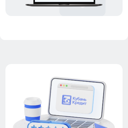
Рефинансирование
Ипотека на покупку недвижимости в
залоге
Ипотека без первоначального взноса
Ипотека с первоначальным взносом
Ипотека с досрочным погашением
Цифровая ипотека
Ипотека в Сочи