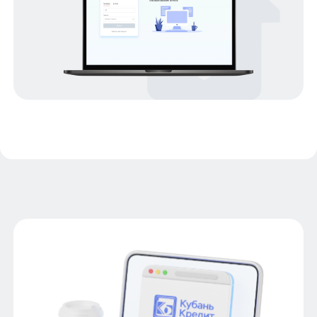
Ипотека под низкий процент
Ипотека с господдержкой
Ипотека с материнским капиталом
Сельская ипотека
Рефинансирование
Ипотека на покупку недвижимости в
залоге
Ипотека без первоначального взноса
Ипотека с первоначальным взносом
Ипотека с досрочным погашением
Цифровая ипотека
Ипотека в Сочи